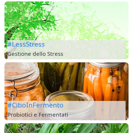
#LessStress
Gestione dello Stress
#CiboInFermento
Probiotici e Fermentati