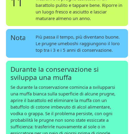
11
barattolo pulito e tappare bene. Riporre in
un luogo fresco e asciutto e lasciar
maturare almeno un anno.
Nota
Più passa il tempo, più diventano buone.
Le prugne umeboshi raggiungono il loro
top tra i 3 e i 5 anni di conservazione.
Durante la conservazione si
sviluppa una muffa
Se durante la conservazione comincia a svilupparsi
una muffa bianca sulla superficie di alcune prugne,
aprire il barattolo ed eliminare la muffa con un
batuffolo di cotone imbevuto di alcol alimentare,
vodka o grappa. Se il problema persiste, con ogni
probabilità le prugne non sono state essiccate a
sufficienza: trasferirle nuovamente al sole o in
essiccatore per un paio di giorni prima di riporle