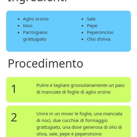
Aglio orsino
Sale
Noci
Pepe
Parmigiano
Peperoncino
grattugiato
Olio d’oliva
Procedimento
1
Pulire e tagliare grossolanamente un paio
di manciate di foglie di aglio orsino
2
Unire in un mixer le foglie, una manciata
di noci, due cucchiai di formaggio
grattugiato, una dose generosa di olio di
oliva, sale, pepe e peperoncino