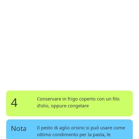
4
Conservare in frigo coperto con un filo
d’olio, oppure congelare
Nota
Il pesto di aglio orsino si può usare come
ottimo condimento per la pasta, le