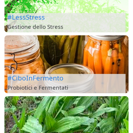
#LessStress
Gestione dello Stress
#CiboInFermento
Probiotici e Fermentati