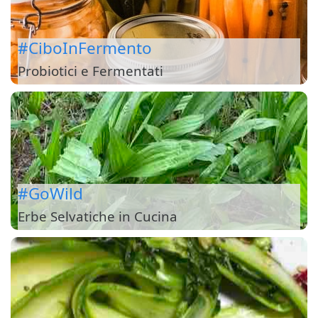
#CiboInFermento
Probiotici e Fermentati
#GoWild
Erbe Selvatiche in Cucina