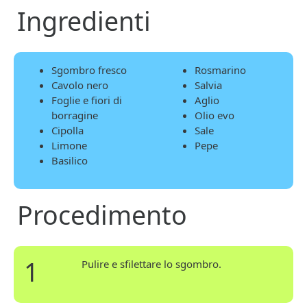
Ingredienti
Sgombro fresco
Rosmarino
Cavolo nero
Salvia
Foglie e fiori di
Aglio
borragine
Olio evo
Cipolla
Sale
Limone
Pepe
Basilico
Procedimento
1
Pulire e sfilettare lo sgombro.