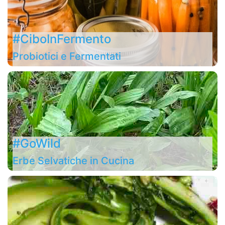
#CiboInFermento
Probiotici e Fermentati
#GoWild
Erbe Selvatiche in Cucina