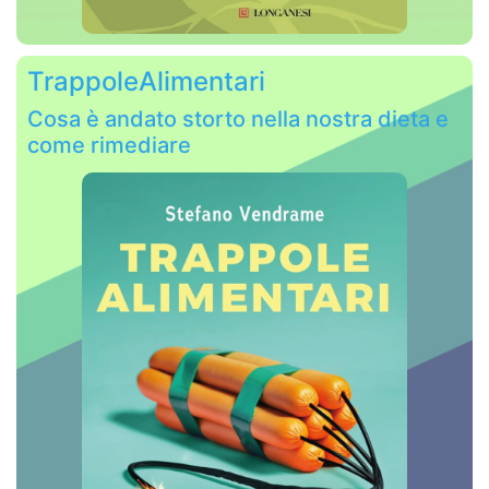
TrappoleAlimentari
Cosa è andato storto nella nostra dieta e
come rimediare