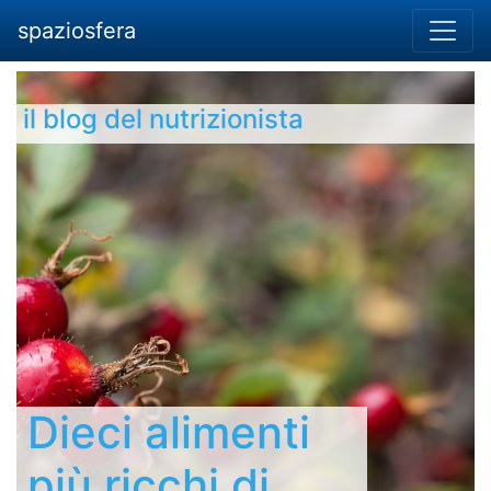
spaziosfera
il blog del nutrizionista
Dieci alimenti
più ricchi di