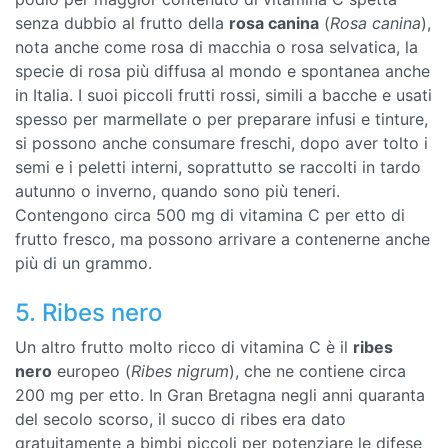
senza dubbio al frutto della
rosa canina
(
Rosa canina
),
nota anche come rosa di macchia o rosa selvatica, la
specie di rosa più diffusa al mondo e spontanea anche
in Italia. I suoi piccoli frutti rossi, simili a bacche e usati
spesso per marmellate o per preparare infusi e tinture,
si possono anche consumare freschi, dopo aver tolto i
semi e i peletti interni, soprattutto se raccolti in tardo
autunno o inverno, quando sono più teneri.
Contengono circa 500 mg di vitamina C per etto di
frutto fresco, ma possono arrivare a contenerne anche
più di un grammo.
5. Ribes nero
Un altro frutto molto ricco di vitamina C è il
ribes
nero
europeo (
Ribes nigrum
), che ne contiene circa
200 mg per etto. In Gran Bretagna negli anni quaranta
del secolo scorso, il succo di ribes era dato
gratuitamente a bimbi piccoli per potenziare le difese