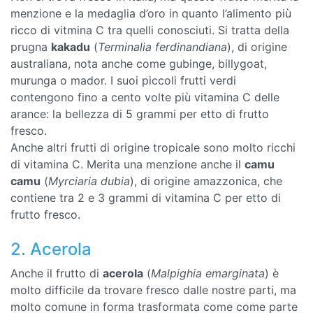
menzione e la medaglia d’oro in quanto l’alimento più
ricco di vitmina C tra quelli conosciuti. Si tratta della
prugna
kakadu
(
Terminalia ferdinandiana
), di origine
australiana, nota anche come gubinge, billygoat,
murunga o mador. I suoi piccoli frutti verdi
contengono fino a cento volte più vitamina C delle
arance: la bellezza di 5 grammi per etto di frutto
fresco.
Anche altri frutti di origine tropicale sono molto ricchi
di vitamina C. Merita una menzione anche il
camu
camu
(
Myrciaria dubia
), di origine amazzonica, che
contiene tra 2 e 3 grammi di vitamina C per etto di
frutto fresco.
2. Acerola
Anche il frutto di
acerola
(
Malpighia emarginata
) è
molto difficile da trovare fresco dalle nostre parti, ma
molto comune in forma trasformata come come parte