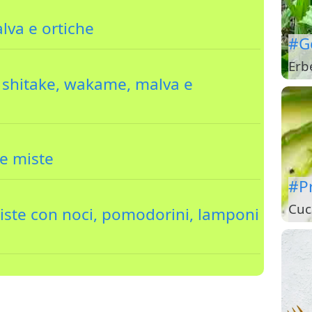
alva e ortiche
#G
Erb
 shitake, wakame, malva e
he miste
#P
Cuc
miste con noci, pomodorini, lamponi