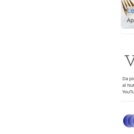
Le
Ap
Da pi
al Nut
YouTu