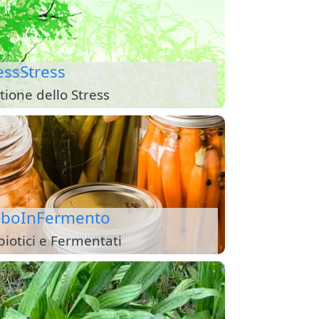
essStress
tione dello Stress
iboInFermento
biotici e Fermentati