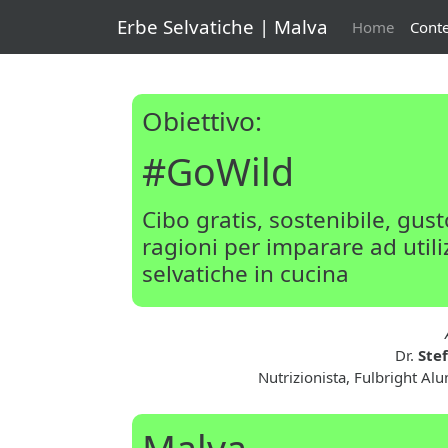
Erbe Selvatiche | Malva
Home
Conte
Obiettivo:
#GoWild
Cibo gratis, sostenibile, gus
ragioni per imparare ad util
selvatiche in cucina
Dr.
Ste
Nutrizionista, Fulbright Al