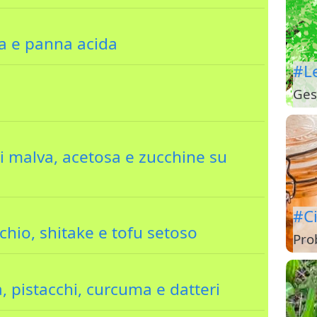
a e panna acida
#L
Ges
i malva, acetosa e zucchine su
#C
chio, shitake e tofu setoso
Pro
, pistacchi, curcuma e datteri