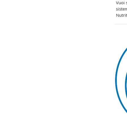
Vuoi 
siste
Nutri