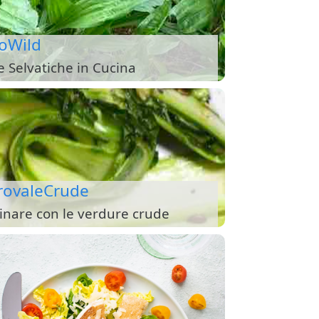
oWild
e Selvatiche in Cucina
rovaleCrude
inare con le verdure crude