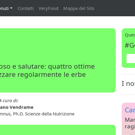
nuti
Contatti
VeryFood
Mappa del Sito
Ques
#G
toso e salutare: quattro ottime
izzare regolarmente le erbe
I no
A cura di:
fano Vendrame
Car
umnus, Ph.D. Scienze della Nutrizione
Man
rag