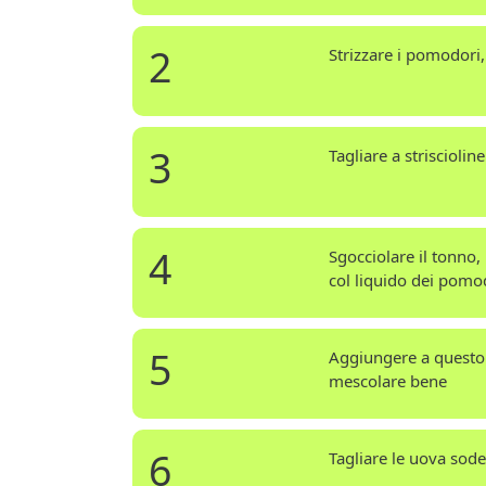
2
Strizzare i pomodori,
3
Tagliare a strisciolin
4
Sgocciolare il tonno,
col liquido dei pomo
5
Aggiungere a questo 
mescolare bene
6
Tagliare le uova sode 