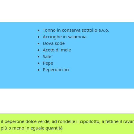
Tonno in conserva sottolio e.v.o.
Acciughe in salamoia
Uova sode
Aceto di mele
Sale
Pepe
Peperoncino
e il peperone dolce verde, ad rondelle il cipollotto, a fettine il rava
 più o meno in eguale quantità