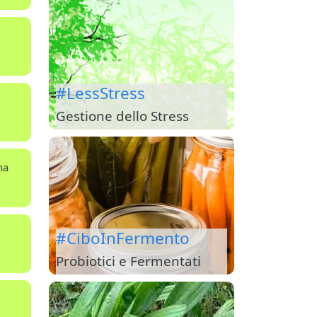
#LessStress
Gestione dello Stress
na
#CiboInFermento
Probiotici e Fermentati