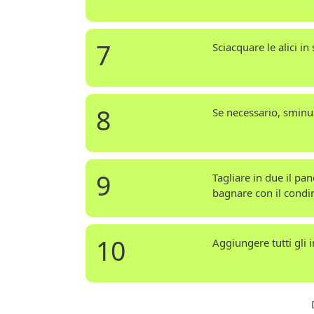
7
Sciacquare le alici in
8
Se necessario, sminuz
9
Tagliare in due il pa
bagnare con il cond
10
Aggiungere tutti gli 