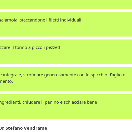
 salamoia, staccandone i filetti individuali
zare il tonno a piccoli pezzetti
ne integrale, strofinare generosamente con lo spicchio d’aglio e
imento.
ingredienti, chiudere il panino e schiacciare bene
Dr.
Stefano Vendrame