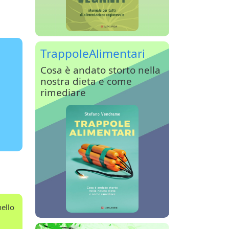
TrappoleAlimentari
Cosa è andato storto nella
nostra dieta e come
rimediare
nello