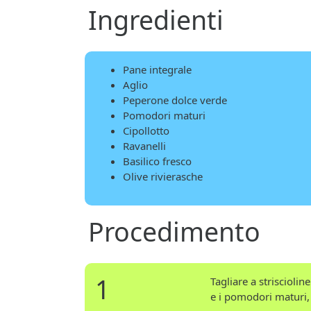
Ingredienti
Pane integrale
Aglio
Peperone dolce verde
Pomodori maturi
Cipollotto
Ravanelli
Basilico fresco
Olive rivierasche
Procedimento
1
Tagliare a strisciolin
e i pomodori maturi,