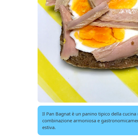
Il Pan Bagnat è un panino tipico della cucina 
combinazione armoniosa e gastronomicamente p
estiva.