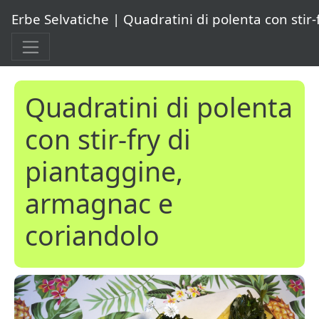
Erbe Selvatiche | Quadratini di polenta con stir
Quadratini di polenta
con stir-fry di
piantaggine,
armagnac e
coriandolo