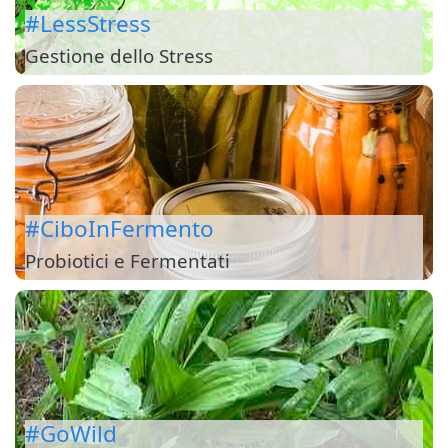
#LessStress
Gestione dello Stress
#CiboInFermento
Probiotici e Fermentati
#GoWild