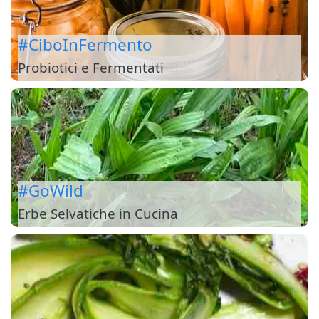
#CiboInFermento
Probiotici e Fermentati
#GoWild
Erbe Selvatiche in Cucina