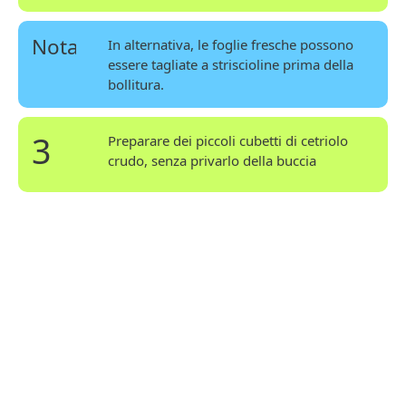
Nota
In alternativa, le foglie fresche possono
essere tagliate a striscioline prima della
bollitura.
3
Preparare dei piccoli cubetti di cetriolo
crudo, senza privarlo della buccia