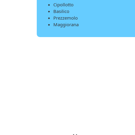
Cipollotto
Basilico
Prezzemolo
Maggiorana