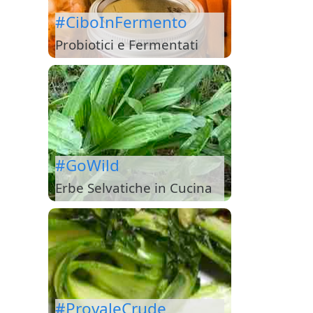
#CiboInFermento
Probiotici e Fermentati
#GoWild
Erbe Selvatiche in Cucina
#ProvaleCrude