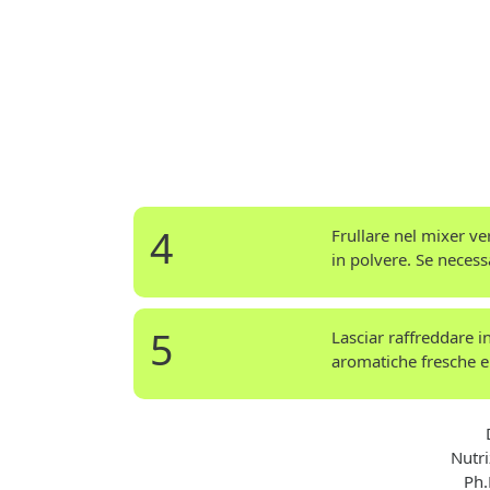
4
Frullare nel mixer v
in polvere. Se necess
5
Lasciar raffreddare in
aromatiche fresche e u
Nutri
Ph.