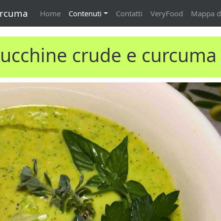
urcuma
Home
Contenuti
Contatti
VeryFood
Mappa de
zucchine crude e curcuma