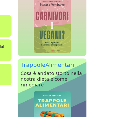
dal
TrappoleAlimentari
Cosa è andato storto nella
nostra dieta e come
rimediare