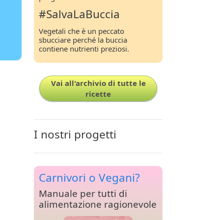
#SalvaLaBuccia
Vegetali che è un peccato
sbucciare perché la buccia
contiene nutrienti preziosi.
Vai all'archivio di tutte le
ricette
I nostri progetti
Carnivori o Vegani?
Manuale per tutti di
alimentazione ragionevole