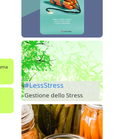
cuma
#LessStress
Gestione dello Stress