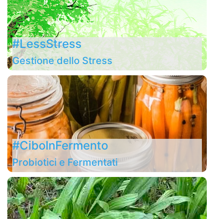
#LessStress
Gestione dello Stress
#CiboInFermento
Probiotici e Fermentati