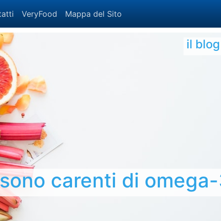
atti
VeryFood
Mappa del Sito
il blo
 sono carenti di omega