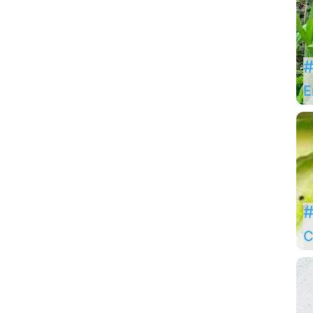
#
E
#
C