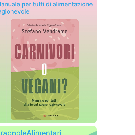
anuale per tutti di alimentazione
agionevole
rappoleAlimentari