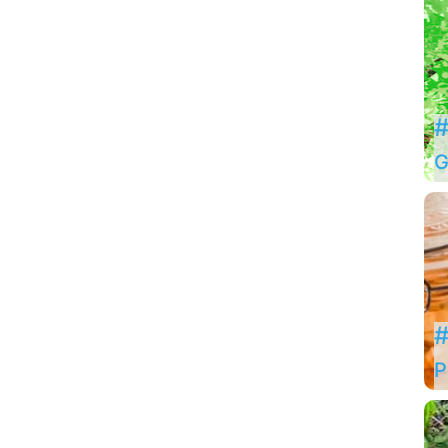
#
G
#
P