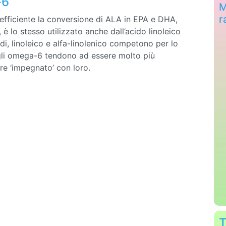
-6
M
r
nefficiente la conversione di ALA in EPA e DHA,
i, è lo stesso utilizzato anche dall’acido linoleico
i, linoleico e alfa-linolenico competono per lo
gli omega-6 tendono ad essere molto più
e ‘impegnato’ con loro.
T