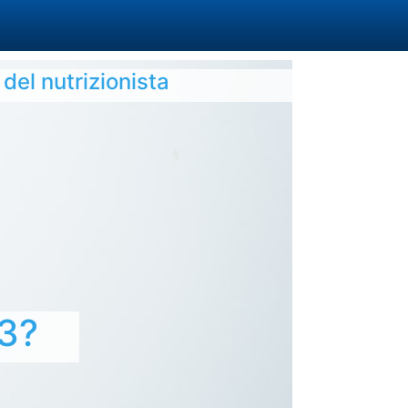
g del nutrizionista
-3?