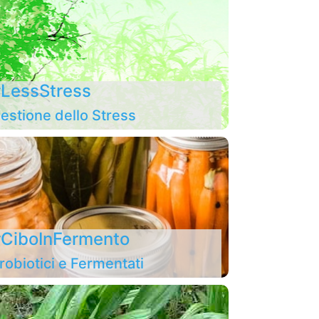
LessStress
estione dello Stress
CiboInFermento
robiotici e Fermentati