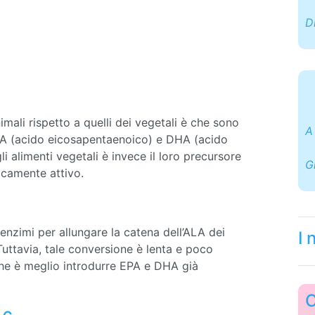
D
imali rispetto a quelli dei vegetali è che sono
A
EPA (acido eicosapentaenoico) e DHA (acido
 alimenti vegetali è invece il loro precursore
G
icamente attivo.
 enzimi per allungare la catena dell’ALA dei
I 
uttavia, tale conversione è lenta e poco
 che è meglio introdurre EPA e DHA già
C