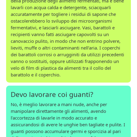
della produzione degli alimenti fermentati, ma è bene
lavarli con acqua calda e detergente, sciacquarli
accuratamente per togliere i residui di sapone che
ostacolerebbero lo sviluppo dei microorganismi
fermentativi, e lasciarli asciugare. Vasi, barattoli e
recipienti vanno fatti asciugare capovolti su un
canovaccio pulito, in modo che non entrino polvere,
lieviti, muffe o altri contaminanti nell’aria. I coperchi
dei barattoli corrosi o arrugginiti da utilizzi precedenti
vanno o sostituiti, oppure utilizzati frapponendo un
velo di film di plastica da alimenti tra il collo del
barattolo e il coperchio.
Devo lavorare coi guanti?
No, è meglio lavorare a mani nude, anche per
manipolare direttamente gli alimenti, avendo
l’accortezza di lavarle in modo accurato e
assicurandosi di avere le unghie ben tagliate e pulite. I
guanti possono accumulare germi e sporcizia al pari