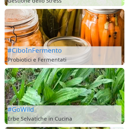
Gestione dello Stress
#CiboInFermento
Probiotici e Fermentati
#GoWild
Erbe Selvatiche in Cucina