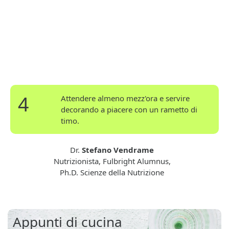
4
Attendere almeno mezz'ora e servire
decorando a piacere con un rametto di
timo.
Dr.
Stefano Vendrame
Nutrizionista, Fulbright Alumnus,
Ph.D. Scienze della Nutrizione
Appunti di cucina