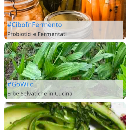
#CiboInFermento
Probiotici e Fermentati
#GoWild
Erbe Selvatiche in Cucina