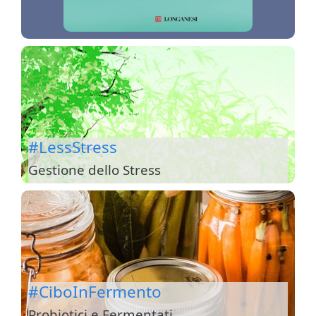
#LessStress
Gestione dello Stress
#CiboInFermento
Probiotici e Fermentati