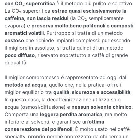
con CO₂ supercritica
è il metodo più pulito e selettivo.
La CO₂ supercritica
estrae quasi esclusivamente la
caffeina, non lascia residui
(la CO₂ semplicemente
evapora) e
preserva molto bene polifenoli e composti
aromatici volatili
. Purtroppo si tratta di un metodo
costoso
che richiede impianti complessi: pur essendo
il migliore in assoluto, si tratta quindi di un metodo
poco diffuso
, riservato soprattutto a caffè di grande
di qualità.
Il miglior compromesso è rappresentato ad oggi dal
metodo ad acqua
, quello che, nella pratica, offre il
miglior equilibrio tra
qualità, sicurezza e accessibilità
.
In questo caso, la decaffeinizzazione utilizza solo
acqua (osmosi/diffusione) e
nessun solvente chimico
.
Comporta una
leggera perdita aromatica
, ma molto
inferiore ai solventi, e garantisce un’
ottima
conservazione dei polifenoli
. È molto usato nei caffè
specialty, proprio perché apprezzato da chi cerca un