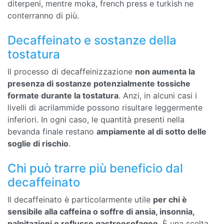
diterpeni, mentre moka, french press e turkish ne
conterranno di più.
Decaffeinato e sostanze della
tostatura
Il processo di decaffeinizzazione
non aumenta la
presenza di sostanze potenzialmente tossiche
formate durante la tostatura
. Anzi, in alcuni casi i
livelli di acrilammide possono risultare leggermente
inferiori. In ogni caso, le quantità presenti nella
bevanda finale restano
ampiamente al di sotto delle
soglie di rischio
.
Chi può trarre più beneficio dal
decaffeinato
Il decaffeinato è particolarmente utile
per chi è
sensibile alla caffeina o soffre di ansia, insonnia,
palpitazioni o reflusso gastroesofageo
. È una scelta