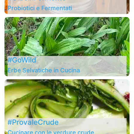
Probiotici e Fermentati
#GoWild
Erbe Selvatiche in Cucina
#ProvaleCrude
Cucinare con le verdure crude