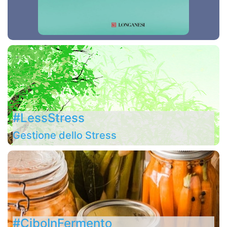
#LessStress
Gestione dello Stress
#CiboInFermento