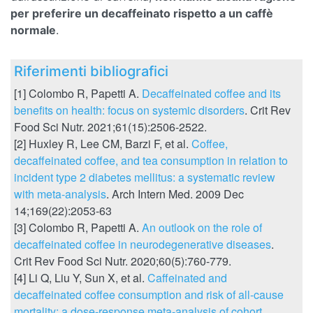
per preferire un decaffeinato rispetto a un caffè
normale
.
Riferimenti bibliografici
[1] Colombo R, Papetti A.
Decaffeinated coffee and its
benefits on health: focus on systemic disorders
. Crit Rev
Food Sci Nutr. 2021;61(15):2506-2522.
[2] Huxley R, Lee CM, Barzi F, et al.
Coffee,
decaffeinated coffee, and tea consumption in relation to
incident type 2 diabetes mellitus: a systematic review
with meta-analysis
. Arch Intern Med. 2009 Dec
14;169(22):2053-63
[3] Colombo R, Papetti A.
An outlook on the role of
decaffeinated coffee in neurodegenerative diseases
.
Crit Rev Food Sci Nutr. 2020;60(5):760-779.
[4] Li Q, Liu Y, Sun X, et al.
Caffeinated and
decaffeinated coffee consumption and risk of all-cause
mortality: a dose-response meta-analysis of cohort