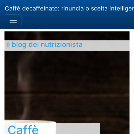
Caffè decaffeinato: rinuncia o scelta intellige
il blog del nutrizionista
Caffè