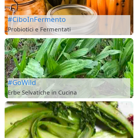
#CiboInFermento
Probiotici e Fermentati
#GoWild
Erbe Selvatiche in Cucina