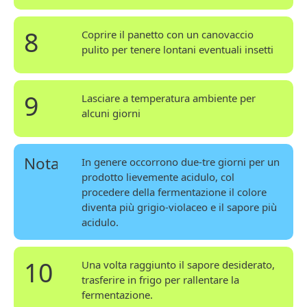
8
Coprire il panetto con un canovaccio
pulito per tenere lontani eventuali insetti
9
Lasciare a temperatura ambiente per
alcuni giorni
Nota
In genere occorrono due-tre giorni per un
prodotto lievemente acidulo, col
procedere della fermentazione il colore
diventa più grigio-violaceo e il sapore più
acidulo.
10
Una volta raggiunto il sapore desiderato,
trasferire in frigo per rallentare la
fermentazione.