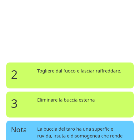
2
Togliere dal fuoco e lasciar raffreddare.
3
Eliminare la buccia esterna
Nota
La buccia del taro ha una superficie
ruvida, irsuta e disomogenea che rende