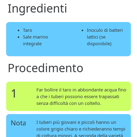
Ingredienti
Taro
Inoculo di batteri
Sale marino
lattici (se
integrale
disponibile)
Procedimento
1
Far bollire il taro in abbondante acqua fino
a che i tuberi possono essere trapassati
senza difficoltà con un coltello.
Nota
I tuberi più giovani e piccoli hanno un
colore grigio chiaro e richiederanno tempi
di cottura minori. A seconda della varietà