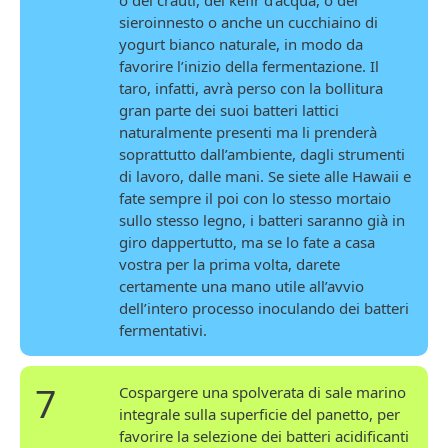
o dei crauti, del kefir d’acqua, o del
sieroinnesto o anche un cucchiaino di
yogurt bianco naturale, in modo da
favorire l’inizio della fermentazione. Il
taro, infatti, avrà perso con la bollitura
gran parte dei suoi batteri lattici
naturalmente presenti ma li prenderà
soprattutto dall’ambiente, dagli strumenti
di lavoro, dalle mani. Se siete alle Hawaii e
fate sempre il poi con lo stesso mortaio
sullo stesso legno, i batteri saranno già in
giro dappertutto, ma se lo fate a casa
vostra per la prima volta, darete
certamente una mano utile all’avvio
dell’intero processo inoculando dei batteri
fermentativi.
7
Cospargere una spolverata di sale marino
integrale sulla superficie del panetto, per
favorire la selezione dei batteri acidificanti