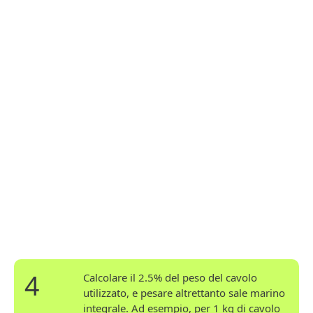
4
Calcolare il 2.5% del peso del cavolo
utilizzato, e pesare altrettanto sale marino
integrale. Ad esempio, per 1 kg di cavolo