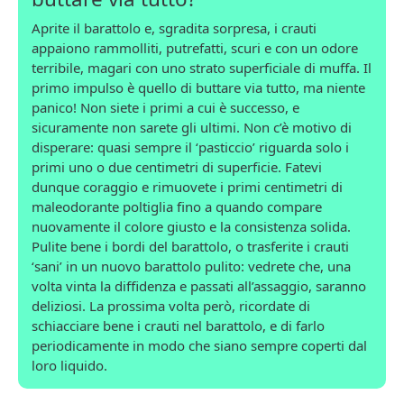
Aprite il barattolo e, sgradita sorpresa, i crauti
appaiono rammolliti, putrefatti, scuri e con un odore
terribile, magari con uno strato superficiale di muffa. Il
primo impulso è quello di buttare via tutto, ma niente
panico! Non siete i primi a cui è successo, e
sicuramente non sarete gli ultimi. Non c’è motivo di
disperare: quasi sempre il ‘pasticcio’ riguarda solo i
primi uno o due centimetri di superficie. Fatevi
dunque coraggio e rimuovete i primi centimetri di
maleodorante poltiglia fino a quando compare
nuovamente il colore giusto e la consistenza solida.
Pulite bene i bordi del barattolo, o trasferite i crauti
‘sani’ in un nuovo barattolo pulito: vedrete che, una
volta vinta la diffidenza e passati all’assaggio, saranno
deliziosi. La prossima volta però, ricordate di
schiacciare bene i crauti nel barattolo, e di farlo
periodicamente in modo che siano sempre coperti dal
loro liquido.