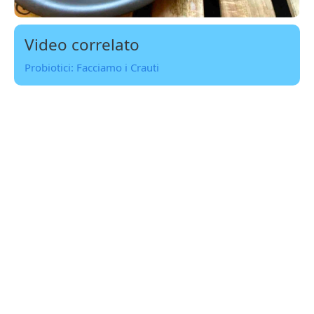
Video correlato
Probiotici: Facciamo i Crauti