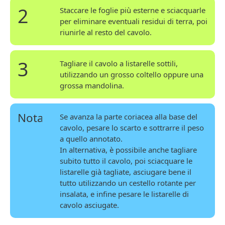
2
Staccare le foglie più esterne e sciacquarle
per eliminare eventuali residui di terra, poi
riunirle al resto del cavolo.
3
Tagliare il cavolo a listarelle sottili,
utilizzando un grosso coltello oppure una
grossa mandolina.
Nota
Se avanza la parte coriacea alla base del
cavolo, pesare lo scarto e sottrarre il peso
a quello annotato.
In alternativa, è possibile anche tagliare
subito tutto il cavolo, poi sciacquare le
listarelle già tagliate, asciugare bene il
tutto utilizzando un cestello rotante per
insalata, e infine pesare le listarelle di
cavolo asciugate.